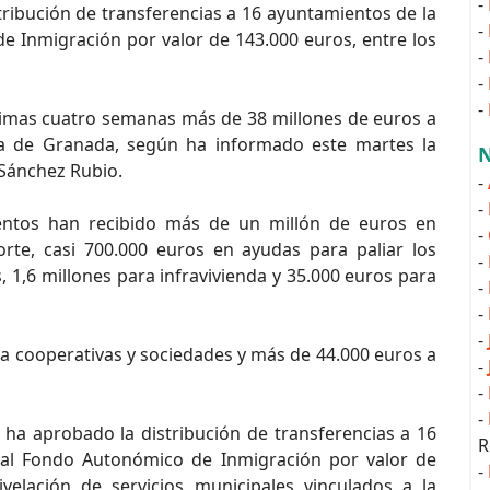
-
ribución de transferencias a 16 ayuntamientos de la
-
e Inmigración por valor de 143.000 euros, entre los
-
-
-
timas cuatro semanas más de 38 millones de euros a
ia de Granada, según ha informado este martes la
N
 Sánchez Rubio.
-
-
ntos han recibido más de un millón de euros en
-
rte, casi 700.000 euros en ayudas para paliar los
-
s, 1,6 millones para infravivienda y 35.000 euros para
-
-
-
a cooperativas y sociedades y más de 44.000 euros a
-
-
-
 ha aprobado la distribución de transferencias a 16
R
 al Fondo Autonómico de Inmigración por valor de
-
velación de servicios municipales vinculados a la