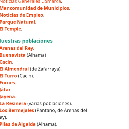
Noticias Generales Comarca
.
Mancomunidad de Municipios
.
Noticias de Empleo
.
Parque Natural
.
El Temple
.
uestras poblaciones
Arenas del Rey
.
Buenavista
(Alhama)
Cacín
.
El Almendral
(de Zafarraya).
El Turro
(Cacín).
Fornes
.
Játar
.
Jayena
.
La Resinera
(varias poblaciones).
Los Bermejales
(Pantano, de Arenas del
ey).
Pilas de Algaida
(Alhama).