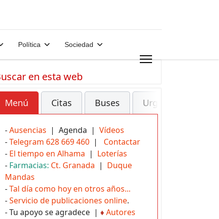
Política
Sociedad
uscar en esta web
Menú
Citas
Buses
Urgencias
-
Ausencias
| Agenda |
Vídeos
-
Telegram 628 669 460
|
Contactar
-
El tiempo en Alhama
|
Loterías
-
Farmacias:
Ct. Granada
|
Duque
Mandas
-
Tal día como hoy en otros años...
-
Servicio de publicaciones online
.
- Tu apoyo se agradece |
♦
Autores