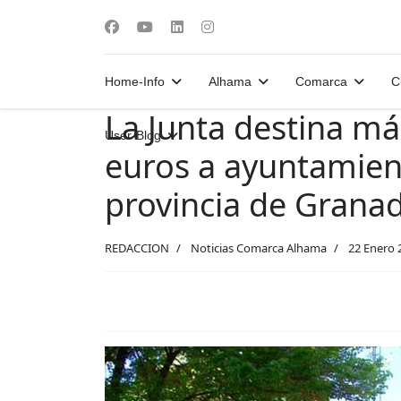
Home-Info
Alhama
Comarca
C
La Junta destina má
User-Blog
euros a ayuntamient
provincia de Grana
REDACCION
Noticias Comarca Alhama
22 Enero 