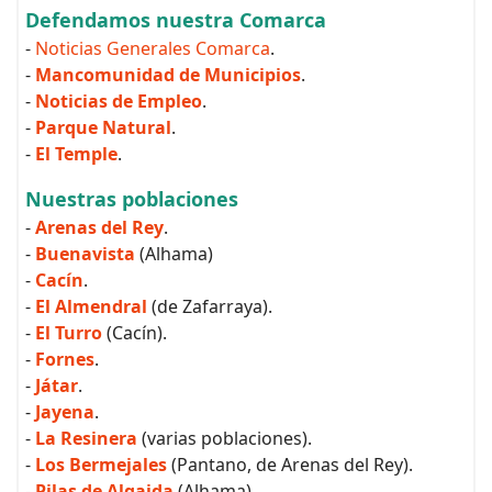
Defendamos nuestra Comarca
-
Noticias Generales Comarca
.
-
Mancomunidad de Municipios
.
-
Noticias de Empleo
.
-
Parque Natural
.
-
El Temple
.
Nuestras poblaciones
-
Arenas del Rey
.
-
Buenavista
(Alhama)
-
Cacín
.
-
El Almendral
(de Zafarraya).
-
El Turro
(Cacín).
-
Fornes
.
-
Játar
.
-
Jayena
.
-
La Resinera
(varias poblaciones).
-
Los Bermejales
(Pantano, de Arenas del Rey).
-
Pilas de Algaida
(Alhama).