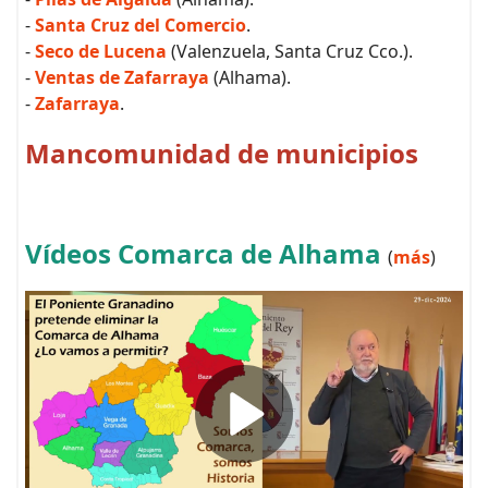
-
Santa Cruz del Comercio
.
-
Seco de Lucena
(Valenzuela, Santa Cruz Cco.).
-
Ventas de Zafarraya
(Alhama).
-
Zafarraya
.
Mancomunidad de municipios
Vídeos Comarca de Alhama
(
más
)