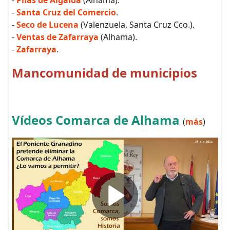
-
Santa Cruz del Comercio
.
-
Seco de Lucena
(Valenzuela, Santa Cruz Cco.).
-
Ventas de Zafarraya
(Alhama).
-
Zafarraya
.
Mancomunidad de municipios
Vídeos Comarca de Alhama
(
más
)