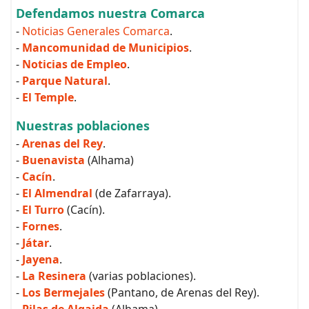
Defendamos nuestra Comarca
-
Noticias Generales Comarca
.
-
Mancomunidad de Municipios
.
-
Noticias de Empleo
.
-
Parque Natural
.
-
El Temple
.
Nuestras poblaciones
-
Arenas del Rey
.
-
Buenavista
(Alhama)
-
Cacín
.
-
El Almendral
(de Zafarraya).
-
El Turro
(Cacín).
-
Fornes
.
-
Játar
.
-
Jayena
.
-
La Resinera
(varias poblaciones).
-
Los Bermejales
(Pantano, de Arenas del Rey).
-
Pilas de Algaida
(Alhama).