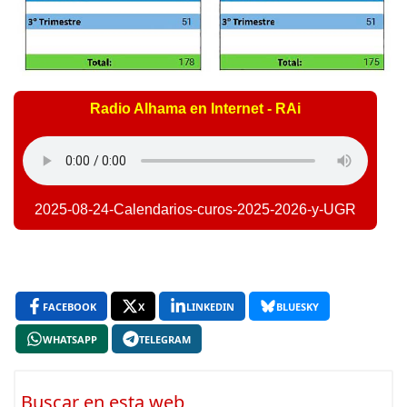
Radio Alhama en Internet - RAi
2025-08-24-Calendarios-curos-2025-2026-y-UGR
FACEBOOK
X
LINKEDIN
BLUESKY
WHATSAPP
TELEGRAM
Buscar en esta web