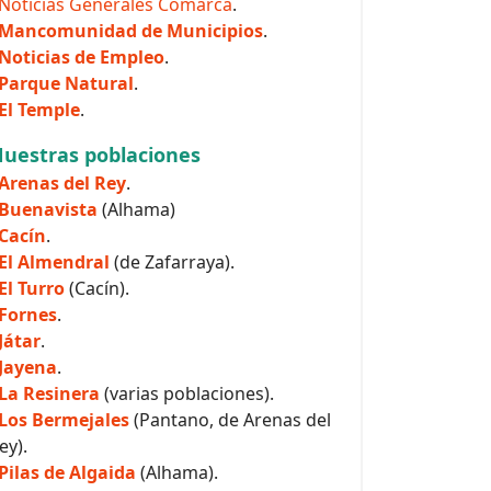
Noticias Generales Comarca
.
Mancomunidad de Municipios
.
Noticias de Empleo
.
Parque Natural
.
El Temple
.
uestras poblaciones
Arenas del Rey
.
Buenavista
(Alhama)
Cacín
.
El Almendral
(de Zafarraya).
El Turro
(Cacín).
Fornes
.
Játar
.
Jayena
.
La Resinera
(varias poblaciones).
Los Bermejales
(Pantano, de Arenas del
ey).
Pilas de Algaida
(Alhama).