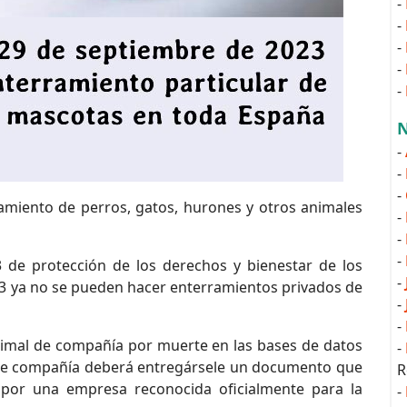
-
-
-
-
-
N
-
-
-
ramiento de perros, gatos, hurones y otros animales
-
-
-
 de protección de los derechos y bienestar de los
-
23 ya no se pueden hacer enterramientos privados de
-
-
animal de compañía por muerte en las bases de datos
-
s de compañía deberá entregársele un documento que
R
 por una empresa reconocida oficialmente para la
-