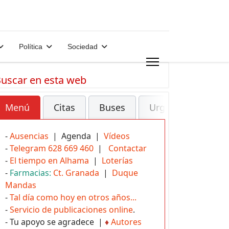
Política
Sociedad
uscar en esta web
Menú
Citas
Buses
Urgencias
-
Ausencias
| Agenda |
Vídeos
-
Telegram 628 669 460
|
Contactar
-
El tiempo en Alhama
|
Loterías
-
Farmacias:
Ct. Granada
|
Duque
Mandas
-
Tal día como hoy en otros años...
-
Servicio de publicaciones online
.
- Tu apoyo se agradece |
♦
Autores