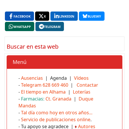
FACEBOOK
X
LINKEDIN
BLUESKY
WHATSAPP
TELEGRAM
Buscar en esta web
Menú
-
Ausencias
| Agenda |
Vídeos
-
Telegram 628 669 460
|
Contactar
-
El tiempo en Alhama
|
Loterías
-
Farmacias:
Ct. Granada
|
Duque
Mandas
-
Tal día como hoy en otros años...
-
Servicio de publicaciones online
.
- Tu apoyo se agradece |
♦
Autores