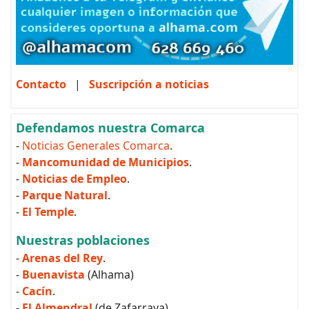
Contacto
|
Suscripción a noticias
Defendamos nuestra Comarca
-
Noticias Generales Comarca
.
-
Mancomunidad de Municipios
.
-
Noticias de Empleo
.
-
Parque Natural
.
-
El Temple
.
Nuestras poblaciones
-
Arenas del Rey
.
-
Buenavista
(Alhama)
-
Cacín
.
-
El Almendral
(de Zafarraya).