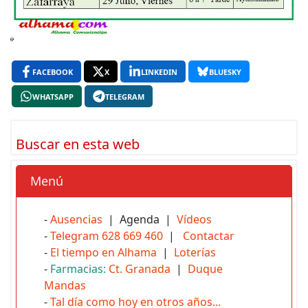
FACEBOOK
X
LINKEDIN
BLUESKY
WHATSAPP
TELEGRAM
Buscar en esta web
Menú
-
Ausencias
| Agenda |
Vídeos
-
Telegram 628 669 460
|
Contactar
-
El tiempo en Alhama
|
Loterías
-
Farmacias:
Ct. Granada
|
Duque
Mandas
-
Tal día como hoy en otros años...