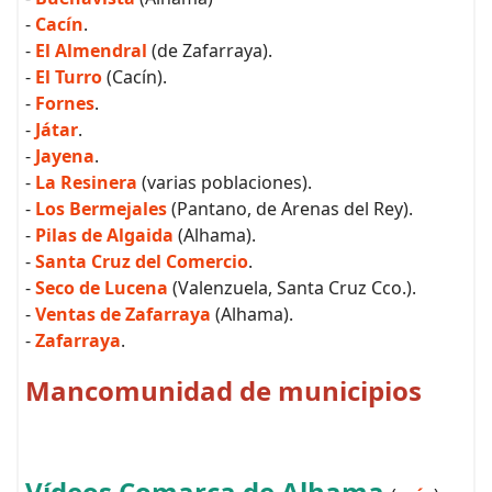
-
Cacín
.
-
El Almendral
(de Zafarraya).
-
El Turro
(Cacín).
-
Fornes
.
-
Játar
.
-
Jayena
.
-
La Resinera
(varias poblaciones).
-
Los Bermejales
(Pantano, de Arenas del Rey).
-
Pilas de Algaida
(Alhama).
-
Santa Cruz del Comercio
.
-
Seco de Lucena
(Valenzuela, Santa Cruz Cco.).
-
Ventas de Zafarraya
(Alhama).
-
Zafarraya
.
Mancomunidad de municipios
Vídeos Comarca de Alhama