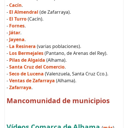
-
Cacín
.
-
El Almendral
(de Zafarraya).
-
El Turro
(Cacín).
-
Fornes
.
-
Játar
.
-
Jayena
.
-
La Resinera
(varias poblaciones).
-
Los Bermejales
(Pantano, de Arenas del Rey).
-
Pilas de Algaida
(Alhama).
-
Santa Cruz del Comercio
.
-
Seco de Lucena
(Valenzuela, Santa Cruz Cco.).
-
Ventas de Zafarraya
(Alhama).
-
Zafarraya
.
Mancomunidad de municipios
Vídeos Comarca de Alhama
(
más
)