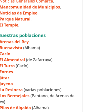
Noticias Generales Comarca
.
Mancomunidad de Municipios
.
Noticias de Empleo
.
Parque Natural
.
El Temple
.
uestras poblaciones
Arenas del Rey
.
Buenavista
(Alhama)
Cacín
.
El Almendral
(de Zafarraya).
El Turro
(Cacín).
Fornes
.
Játar
.
Jayena
.
La Resinera
(varias poblaciones).
Los Bermejales
(Pantano, de Arenas del
ey).
Pilas de Algaida
(Alhama).