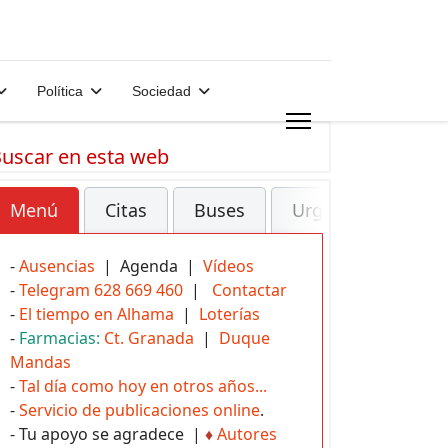
Política
Sociedad
uscar en esta web
Menú
Citas
Buses
Urgencias
-
Ausencias
| Agenda |
Vídeos
-
Telegram 628 669 460
|
Contactar
-
El tiempo en Alhama
|
Loterías
-
Farmacias:
Ct. Granada
|
Duque
Mandas
-
Tal día como hoy en otros años...
-
Servicio de publicaciones online
.
- Tu apoyo se agradece |
♦
Autores