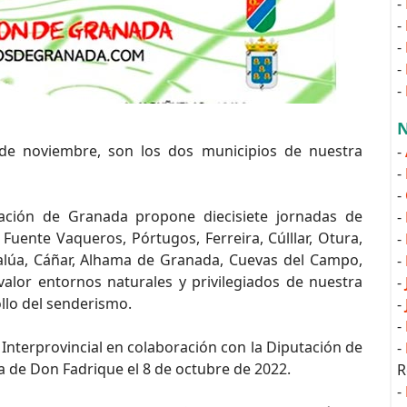
-
-
-
-
-
N
 de noviembre, son los dos municipios de nuestra
-
-
-
ción de Granada propone diecisiete jornadas de
-
Fuente Vaqueros, Pórtugos, Ferreira, Cúlllar, Otura,
-
nalúa, Cáñar, Alhama de Granada, Cuevas del Campo,
-
alor entornos naturales y privilegiados de nuestra
-
llo del senderismo.
-
-
nterprovincial en colaboración con la Diputación de
-
a de Don Fadrique el 8 de octubre de 2022.
R
-