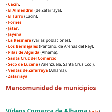
-
Cacín
.
-
El Almendral
(de Zafarraya).
-
El Turro
(Cacín).
-
Fornes
.
-
Játar
.
-
Jayena
.
-
La Resinera
(varias poblaciones).
-
Los Bermejales
(Pantano, de Arenas del Rey).
-
Pilas de Algaida
(Alhama).
-
Santa Cruz del Comercio
.
-
Seco de Lucena
(Valenzuela, Santa Cruz Cco.).
-
Ventas de Zafarraya
(Alhama).
-
Zafarraya
.
Mancomunidad de municipios
Vídeos Comarca de Alhama
(
más
)