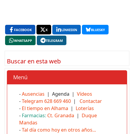
FACEBOOK
X
LINKEDIN
BLUESKY
WHATSAPP
TELEGRAM
Buscar en esta web
Menú
-
Ausencias
| Agenda |
Vídeos
-
Telegram 628 669 460
|
Contactar
-
El tiempo en Alhama
|
Loterías
-
Farmacias:
Ct. Granada
|
Duque
Mandas
-
Tal día como hoy en otros años...