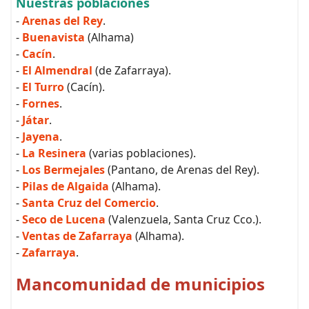
Nuestras poblaciones
-
Arenas del Rey
.
-
Buenavista
(Alhama)
-
Cacín
.
-
El Almendral
(de Zafarraya).
-
El Turro
(Cacín).
-
Fornes
.
-
Játar
.
-
Jayena
.
-
La Resinera
(varias poblaciones).
-
Los Bermejales
(Pantano, de Arenas del Rey).
-
Pilas de Algaida
(Alhama).
-
Santa Cruz del Comercio
.
-
Seco de Lucena
(Valenzuela, Santa Cruz Cco.).
-
Ventas de Zafarraya
(Alhama).
-
Zafarraya
.
Mancomunidad de municipios