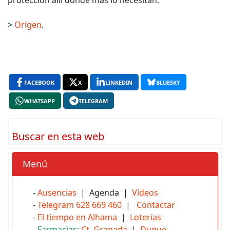
protección allí donde más lo necesitan.
>
Origen
.
FACEBOOK
X
LINKEDIN
BLUESKY
WHATSAPP
TELEGRAM
Buscar en esta web
Menú
-
Ausencias
| Agenda |
Vídeos
-
Telegram 628 669 460
|
Contactar
-
El tiempo en Alhama
|
Loterías
-
Farmacias:
Ct. Granada
|
Duque