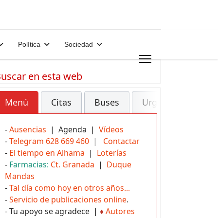
Política
Sociedad
uscar en esta web
Menú
Citas
Buses
Urgencias
-
Ausencias
| Agenda |
Vídeos
-
Telegram 628 669 460
|
Contactar
-
El tiempo en Alhama
|
Loterías
-
Farmacias:
Ct. Granada
|
Duque
Mandas
-
Tal día como hoy en otros años...
-
Servicio de publicaciones online
.
- Tu apoyo se agradece |
♦
Autores