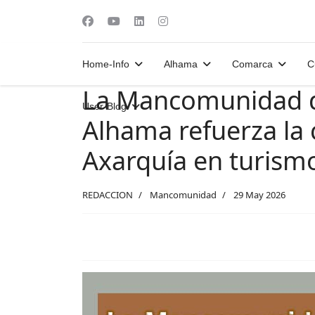
Home-Info
Alhama
Comarca
C
La Mancomunidad d
User-Blog
Alhama refuerza la 
Axarquía en turism
REDACCION
Mancomunidad
29 May 2026