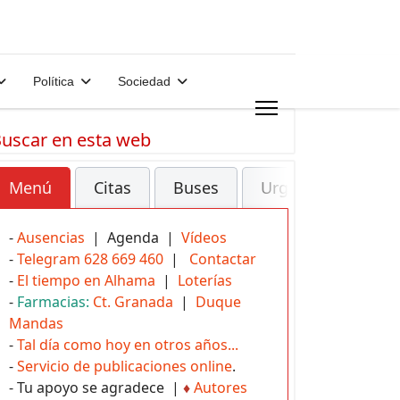
Política
Sociedad
uscar en esta web
Menú
Citas
Buses
Urgencias
-
Ausencias
| Agenda |
Vídeos
-
Telegram 628 669 460
|
Contactar
-
El tiempo en Alhama
|
Loterías
-
Farmacias:
Ct. Granada
|
Duque
Mandas
-
Tal día como hoy en otros años...
-
Servicio de publicaciones online
.
- Tu apoyo se agradece |
♦
Autores