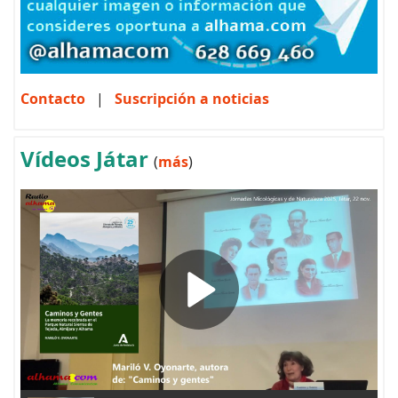
Contacto
|
Suscripción a noticias
Vídeos Játar
(
más
)