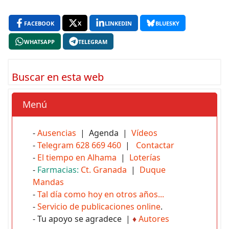
FACEBOOK
X
LINKEDIN
BLUESKY
WHATSAPP
TELEGRAM
Buscar en esta web
Menú
-
Ausencias
| Agenda |
Vídeos
-
Telegram 628 669 460
|
Contactar
-
El tiempo en Alhama
|
Loterías
-
Farmacias:
Ct. Granada
|
Duque
Mandas
-
Tal día como hoy en otros años...
-
Servicio de publicaciones online
.
- Tu apoyo se agradece |
♦
Autores