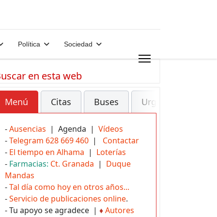
Política
Sociedad
uscar en esta web
Menú
Citas
Buses
Urgencias
-
Ausencias
| Agenda |
Vídeos
-
Telegram 628 669 460
|
Contactar
-
El tiempo en Alhama
|
Loterías
-
Farmacias:
Ct. Granada
|
Duque
Mandas
-
Tal día como hoy en otros años...
-
Servicio de publicaciones online
.
- Tu apoyo se agradece |
♦
Autores