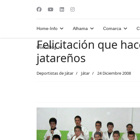
Home-Info
Alhama
Comarca
C
Felicitación que hac
User-Blog
jatareños
Deportistas de Játar
Játar
24 Diciembre 2008