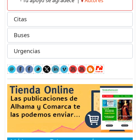
- Tu apoyo se agradece |
♦
Autores
Citas
Buses
Urgencias