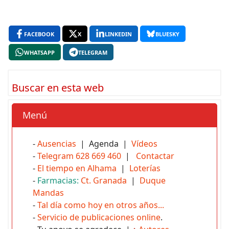
FACEBOOK
X
LINKEDIN
BLUESKY
WHATSAPP
TELEGRAM
Buscar en esta web
Menú
-
Ausencias
| Agenda |
Vídeos
-
Telegram 628 669 460
|
Contactar
-
El tiempo en Alhama
|
Loterías
-
Farmacias:
Ct. Granada
|
Duque
Mandas
-
Tal día como hoy en otros años...
-
Servicio de publicaciones online
.