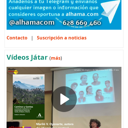
Contacto
|
Suscripción a noticias
Vídeos Játar
(
más
)