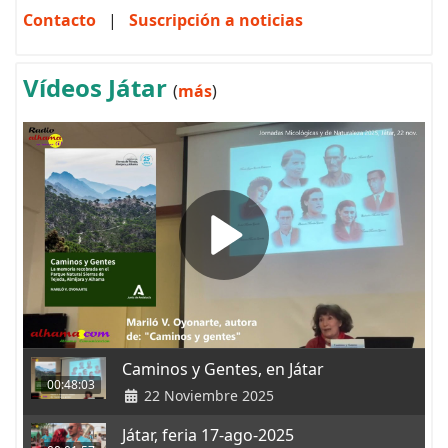
Contacto
|
Suscripción a noticias
Vídeos Játar
(
más
)
Caminos y Gentes, en Játar
00:48:03
22 Noviembre 2025
Játar, feria 17-ago-2025