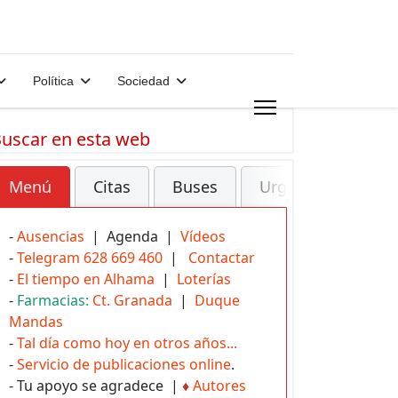
Política
Sociedad
uscar en esta web
Menú
Citas
Buses
Urgencias
-
Ausencias
| Agenda |
Vídeos
-
Telegram 628 669 460
|
Contactar
-
El tiempo en Alhama
|
Loterías
-
Farmacias:
Ct. Granada
|
Duque
Mandas
-
Tal día como hoy en otros años...
-
Servicio de publicaciones online
.
- Tu apoyo se agradece |
♦
Autores