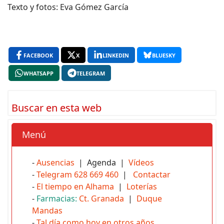
Texto y fotos: Eva Gómez García
FACEBOOK
X
LINKEDIN
BLUESKY
WHATSAPP
TELEGRAM
Buscar en esta web
Menú
-
Ausencias
| Agenda |
Vídeos
-
Telegram 628 669 460
|
Contactar
-
El tiempo en Alhama
|
Loterías
-
Farmacias:
Ct. Granada
|
Duque
Mandas
-
Tal día como hoy en otros años...