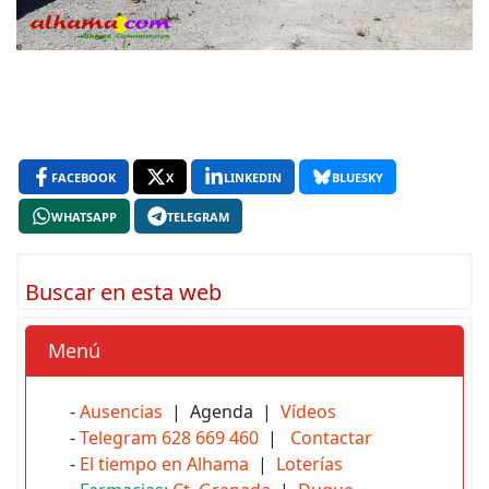
FACEBOOK
X
LINKEDIN
BLUESKY
WHATSAPP
TELEGRAM
Buscar en esta web
Menú
-
Ausencias
| Agenda |
Vídeos
-
Telegram 628 669 460
|
Contactar
-
El tiempo en Alhama
|
Loterías