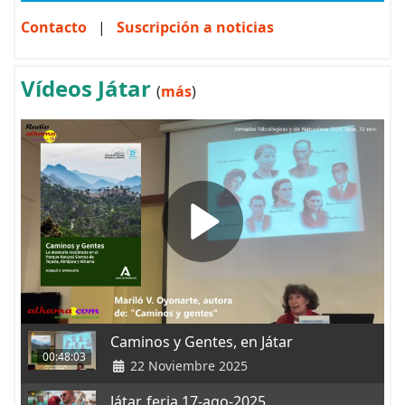
Contacto
|
Suscripción a noticias
Vídeos Játar
(
más
)
Caminos y Gentes, en Játar
00:48:03
22 Noviembre 2025
Játar, feria 17-ago-2025