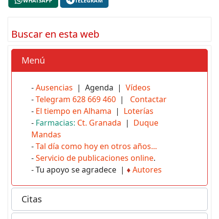
WHATSAPP
TELEGRAM
Buscar en esta web
Menú
-
Ausencias
| Agenda |
Vídeos
-
Telegram 628 669 460
|
Contactar
-
El tiempo en Alhama
|
Loterías
-
Farmacias:
Ct. Granada
|
Duque
Mandas
-
Tal día como hoy en otros años...
-
Servicio de publicaciones online
.
- Tu apoyo se agradece |
♦
Autores
Citas