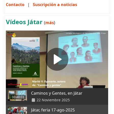
Contacto
|
Suscripción a noticias
Vídeos Játar
(
más
)
Caminos y Gentes, en Játar
00:48:03
22 Noviembre 2025
Játar, feria 17-ago-2025
00:01:57