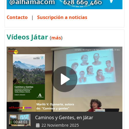
Contacto
|
Suscripción a noticias
Vídeos Játar
(
más
)
Caminos y Gentes, en Játar
00:48:03
22 Noviembre 2025