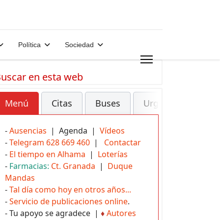
Política
Sociedad
uscar en esta web
Menú
Citas
Buses
Urgencias
-
Ausencias
| Agenda |
Vídeos
-
Telegram 628 669 460
|
Contactar
-
El tiempo en Alhama
|
Loterías
-
Farmacias:
Ct. Granada
|
Duque
Mandas
-
Tal día como hoy en otros años...
-
Servicio de publicaciones online
.
- Tu apoyo se agradece |
♦
Autores