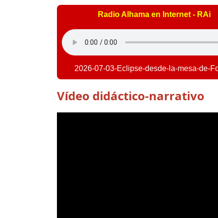
Radio Alhama en Internet - RAi
2026-07-03-Eclipse-desde-la-mesa-de-F
Vídeo didáctico-narrativo