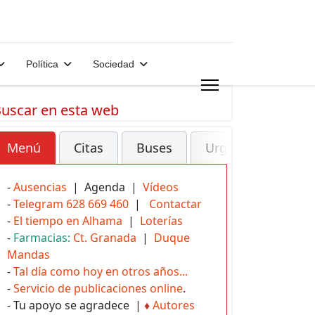
Política
Sociedad
uscar en esta web
Menú
Citas
Buses
Urgencias
-
Ausencias
| Agenda |
Vídeos
-
Telegram 628 669 460
|
Contactar
-
El tiempo en Alhama
|
Loterías
-
Farmacias:
Ct. Granada
|
Duque
Mandas
-
Tal día como hoy en otros años...
-
Servicio de publicaciones online
.
- Tu apoyo se agradece |
♦
Autores