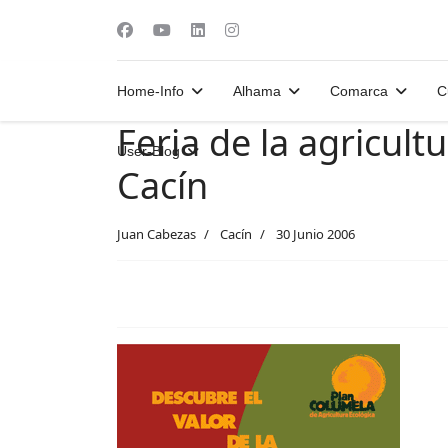
Home-Info
Alhama
Comarca
C
Feria de la agricult
User-Blog
Cacín
Juan Cabezas
Cacín
30 Junio 2006