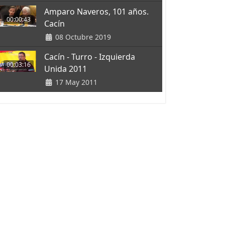
Amparo Naveros, 101 años.
00:00:43
Cacín
08 Octubre 2019
Cacín - Turro - Izquierda
00:03:16
Unida 2011
17 May 2011