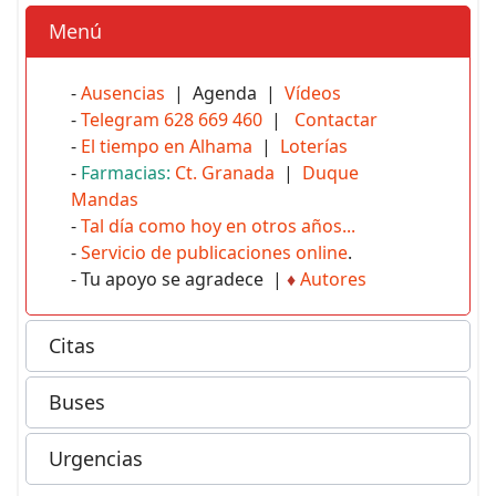
Menú
-
Ausencias
| Agenda |
Vídeos
-
Telegram 628 669 460
|
Contactar
-
El tiempo en Alhama
|
Loterías
-
Farmacias:
Ct. Granada
|
Duque
Mandas
-
Tal día como hoy en otros años...
-
Servicio de publicaciones online
.
- Tu apoyo se agradece |
♦
Autores
Citas
Buses
Urgencias