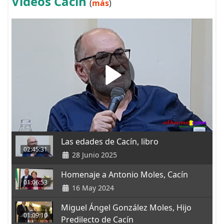
Vídeos Cacín
(
más
)
Las edades de Cacín, libro
02:45:31
28 Junio 2025
Homenaje a Antonio Moles, Cacín
01:06:53
16 May 2024
Miguel Ángel González Moles, Hijo
01:09:10
Predilecto de Cacín