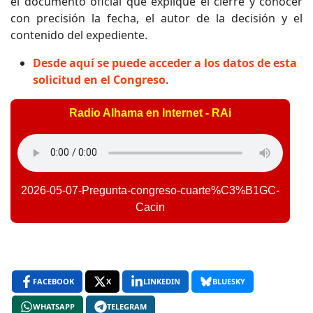
el documento oficial que explique el cierre y conocer
con precisión la fecha, el autor de la decisión y el
contenido del expediente.
Desde aquí se puede acceder a los datos de esta
solicitud en el Congreso
.
Radio Alhama en Internet - RAi
2026-05-07-Pregunta-congreso-cuarte%C3%B1GC-
Cacin
FACEBOOK
X
LINKEDIN
BLUESKY
WHATSAPP
TELEGRAM