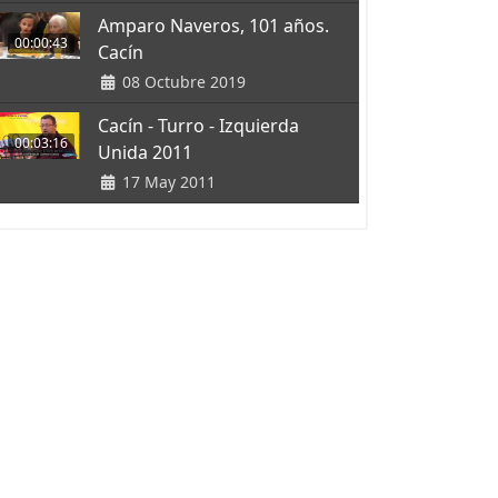
Amparo Naveros, 101 años.
00:00:43
Cacín
08 Octubre 2019
Cacín - Turro - Izquierda
00:03:16
Unida 2011
17 May 2011