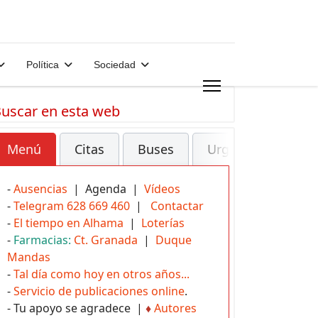
Política
Sociedad
uscar en esta web
Menú
Citas
Buses
Urgencias
-
Ausencias
| Agenda |
Vídeos
-
Telegram 628 669 460
|
Contactar
-
El tiempo en Alhama
|
Loterías
-
Farmacias:
Ct. Granada
|
Duque
Mandas
-
Tal día como hoy en otros años...
-
Servicio de publicaciones online
.
- Tu apoyo se agradece |
♦
Autores