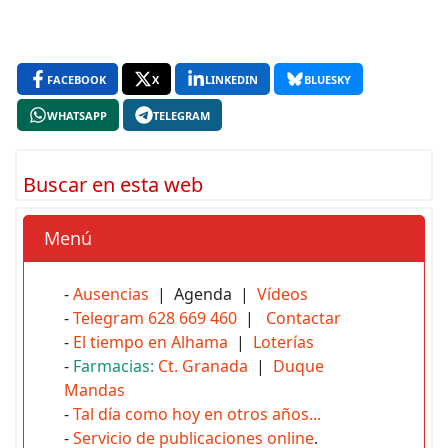
FACEBOOK
X
LINKEDIN
BLUESKY
WHATSAPP
TELEGRAM
Buscar en esta web
Menú
-
Ausencias
| Agenda |
Vídeos
-
Telegram 628 669 460
|
Contactar
-
El tiempo en Alhama
|
Loterías
-
Farmacias:
Ct. Granada
|
Duque
Mandas
-
Tal día como hoy en otros años...
-
Servicio de publicaciones online
.