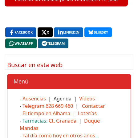
FACEBOOK
X
LINKEDIN
BLUESKY
WHATSAPP
TELEGRAM
Buscar en esta web
Menú
-
Ausencias
| Agenda |
Vídeos
-
Telegram 628 669 460
|
Contactar
-
El tiempo en Alhama
|
Loterías
-
Farmacias:
Ct. Granada
|
Duque
Mandas
-
Tal día como hoy en otros años...