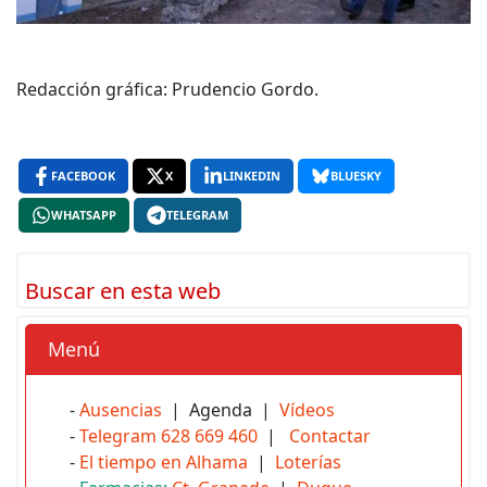
Redacción gráfica: Prudencio Gordo.
FACEBOOK
X
LINKEDIN
BLUESKY
WHATSAPP
TELEGRAM
Buscar en esta web
Menú
-
Ausencias
| Agenda |
Vídeos
-
Telegram 628 669 460
|
Contactar
-
El tiempo en Alhama
|
Loterías