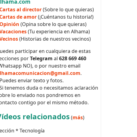
alhama.com
Cartas al director
(Sobre lo que quieras)
Cartas de amor
(¡Cuéntanos tu historia!)
Opinión
(Opina sobre lo que quieras)
Vacaciones
(Tu experiencia en Alhama)
Vecinos
(Historias de nuestros vecinos)
uedes participar en cualquiera de estas
ecciones por
Telegram
al
628 669 460
Whatsapp NO), o por nuestro email
lhamacomunicacion@gmail.com
.
 Puedes enviar texto y fotos.
 Si tenemos duda o necesitamos aclaración
obre lo enviado nos pondremos en
ontacto contigo por el mismo método.
Vídeos relacionados
(
más
)
ección * Tecnología