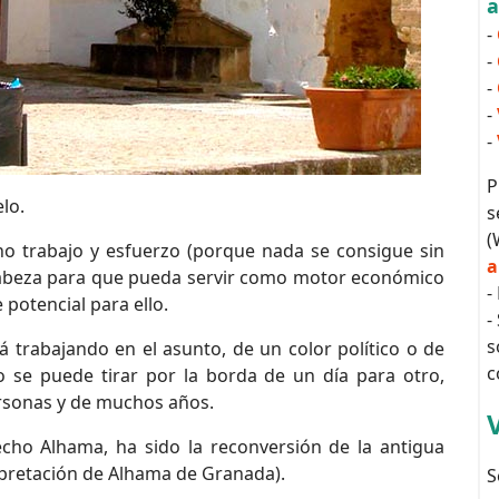
-
-
-
-
-
P
lo.
s
(
o trabajo y esfuerzo (porque nada se consigue sin
a
a cabeza para que pueda servir como motor económico
-
potencial para ello.
-
s
á trabajando en el asunto, de un color político o de
c
 se puede tirar por la borda de un día para otro,
ersonas y de muchos años.
ho Alhama, ha sido la reconversión de la antigua
rpretación de Alhama de Granada).
S