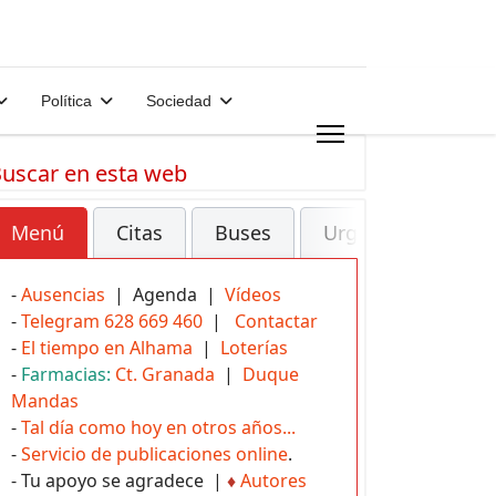
Política
Sociedad
uscar en esta web
Menú
Citas
Buses
Urgencias
-
Ausencias
| Agenda |
Vídeos
-
Telegram 628 669 460
|
Contactar
-
El tiempo en Alhama
|
Loterías
-
Farmacias:
Ct. Granada
|
Duque
Mandas
-
Tal día como hoy en otros años...
-
Servicio de publicaciones online
.
- Tu apoyo se agradece |
♦
Autores