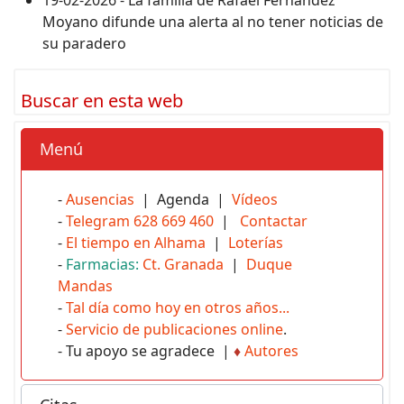
19-02-2026 - La familia de Rafael Fernández
Moyano difunde una alerta al no tener noticias de
su paradero
Buscar en esta web
Menú
-
Ausencias
| Agenda |
Vídeos
-
Telegram 628 669 460
|
Contactar
-
El tiempo en Alhama
|
Loterías
-
Farmacias:
Ct. Granada
|
Duque
Mandas
-
Tal día como hoy en otros años...
-
Servicio de publicaciones online
.
- Tu apoyo se agradece |
♦
Autores