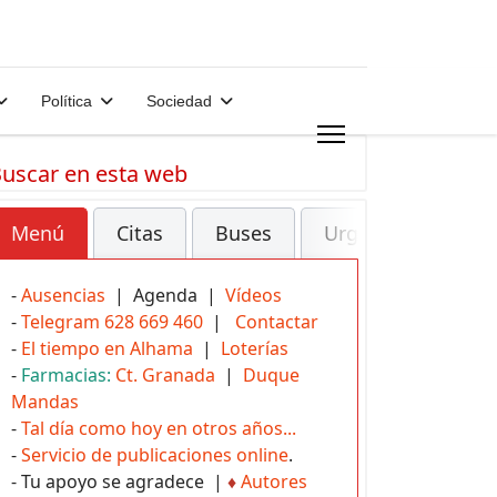
Política
Sociedad
uscar en esta web
Menú
Citas
Buses
Urgencias
-
Ausencias
| Agenda |
Vídeos
-
Telegram 628 669 460
|
Contactar
-
El tiempo en Alhama
|
Loterías
-
Farmacias:
Ct. Granada
|
Duque
Mandas
-
Tal día como hoy en otros años...
-
Servicio de publicaciones online
.
- Tu apoyo se agradece |
♦
Autores