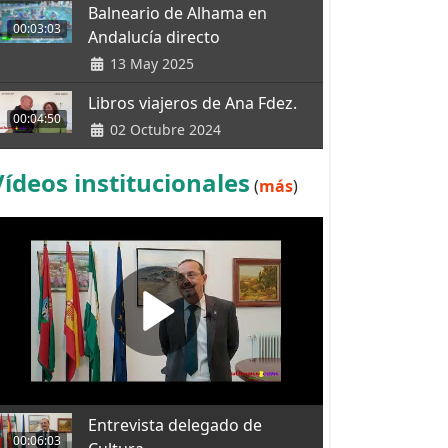
Balneario de Alhama en
00:03:03
Andalucía directo
13 May 2025
Libros viajeros de Ana Fdez.
00:04:50
02 Octubre 2024
Vídeos institucionales
(
más
)
Entrevista delegado de
00:06:03