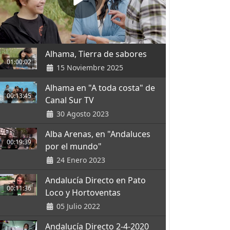
Alhama, Tierra de sabores
01:00:02
15 Noviembre 2025
Alhama en "A toda costa" de
00:13:45
Canal Sur TV
30 Agosto 2023
Alba Arenas, en "Andaluces
00:19:39
por el mundo"
24 Enero 2023
Andalucía Directo en Pato
00:11:36
Loco y Hortoventas
05 Julio 2022
Andalucía Directo 2-4-2020