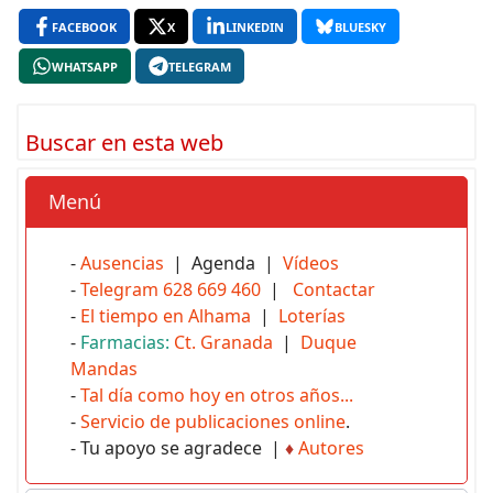
FACEBOOK
X
LINKEDIN
BLUESKY
WHATSAPP
TELEGRAM
Buscar en esta web
Menú
-
Ausencias
| Agenda |
Vídeos
-
Telegram 628 669 460
|
Contactar
-
El tiempo en Alhama
|
Loterías
-
Farmacias:
Ct. Granada
|
Duque
Mandas
-
Tal día como hoy en otros años...
-
Servicio de publicaciones online
.
- Tu apoyo se agradece |
♦
Autores