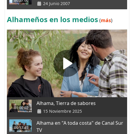
00:27:06
24 Junio 2007
Alhameños en los medios
(
más
)
Alhama, Tierra de sabores
01:00:02
15 Noviembre 2025
Alhama en "A toda costa" de Canal Sur
00:13:45
TV