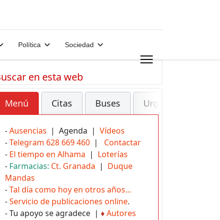
Política
Sociedad
uscar en esta web
Menú
Citas
Buses
Urgencias
-
Ausencias
| Agenda |
Vídeos
-
Telegram 628 669 460
|
Contactar
-
El tiempo en Alhama
|
Loterías
-
Farmacias:
Ct. Granada
|
Duque
Mandas
-
Tal día como hoy en otros años...
-
Servicio de publicaciones online
.
- Tu apoyo se agradece |
♦
Autores