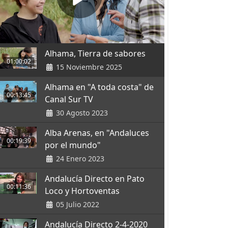
Alhama, Tierra de sabores
01:00:02
15 Noviembre 2025
Alhama en "A toda costa" de
00:13:45
Canal Sur TV
30 Agosto 2023
Alba Arenas, en "Andaluces
00:19:39
por el mundo"
24 Enero 2023
Andalucía Directo en Pato
00:11:36
Loco y Hortoventas
05 Julio 2022
Andalucía Directo 2-4-2020