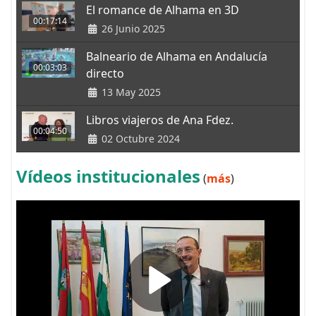
El romance de Alhama en 3D
00:17:14
26 Junio 2025
Balneario de Alhama en Andalucía
00:03:03
directo
13 May 2025
Libros viajeros de Ana Fdez.
00:04:50
02 Octubre 2024
Vídeos institucionales
(
más
)