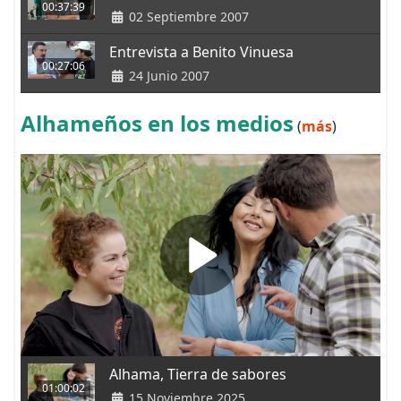
00:37:39
02 Septiembre 2007
Entrevista a Benito Vinuesa
00:27:06
24 Junio 2007
Alhameños en los medios
(
más
)
Alhama, Tierra de sabores
01:00:02
15 Noviembre 2025