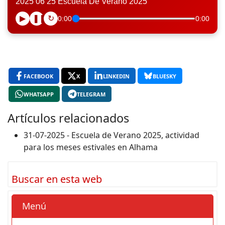
2025 06 25 Escuela De Verano 2025
▶
❚❚
↻
0:00
0:00
FACEBOOK
X
LINKEDIN
BLUESKY
WHATSAPP
TELEGRAM
Artículos relacionados
31-07-2025 - Escuela de Verano 2025, actividad
para los meses estivales en Alhama
Buscar en esta web
Menú