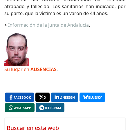
atrapado y fallecido. Los sanitarios han indicado, por
su parte, que la víctima es un varón de 44 años.
>
Información de la Junta de Andalucía
.
Su lugar en
AUSENCIAS
.
FACEBOOK
X
LINKEDIN
BLUESKY
WHATSAPP
TELEGRAM
Buscar en esta web