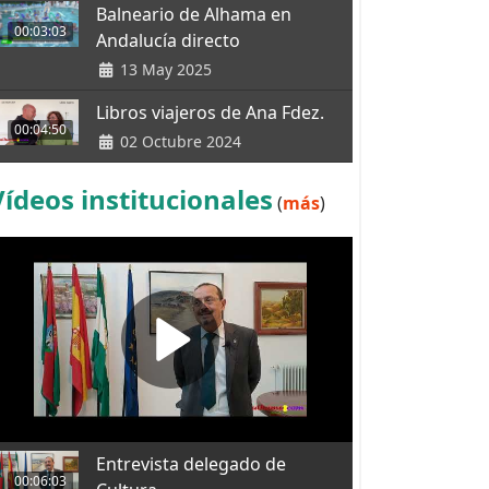
Balneario de Alhama en
00:03:03
Andalucía directo
13 May 2025
Libros viajeros de Ana Fdez.
00:04:50
02 Octubre 2024
Vídeos institucionales
(
más
)
Entrevista delegado de
00:06:03