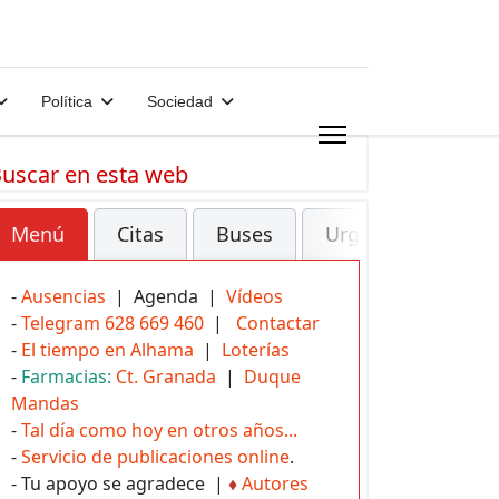
Política
Sociedad
uscar en esta web
Menú
Citas
Buses
Urgencias
-
Ausencias
| Agenda |
Vídeos
-
Telegram 628 669 460
|
Contactar
-
El tiempo en Alhama
|
Loterías
-
Farmacias:
Ct. Granada
|
Duque
Mandas
-
Tal día como hoy en otros años...
-
Servicio de publicaciones online
.
- Tu apoyo se agradece |
♦
Autores