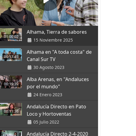
Alhama, Tierra de sabores
01:00:02
15 Noviembre 2025
Alhama en "A toda costa" de
00:13:45
Canal Sur TV
30 Agosto 2023
Alba Arenas, en "Andaluces
00:19:39
por el mundo"
24 Enero 2023
Andalucía Directo en Pato
00:11:36
Loco y Hortoventas
05 Julio 2022
Andalucía Directo 2-4-2020