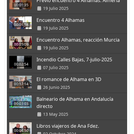
Previo encuentro 4 Alhamas. Almería
00:01:35
19 Julio 2025
Encuentro 4 Alhamas
00:01:58
19 Julio 2025
Encuentro Alhamas, reacción Murcia
00:05:09
19 Julio 2025
Incendio Calles Bajas, 7-julio-2025
00:02:54
07 Julio 2025
El romance de Alhama en 3D
00:17:14
26 Junio 2025
Balneario de Alhama en Andalucía
00:03:03
directo
13 May 2025
Libros viajeros de Ana Fdez.
00:04:50
02 Octubre 2024