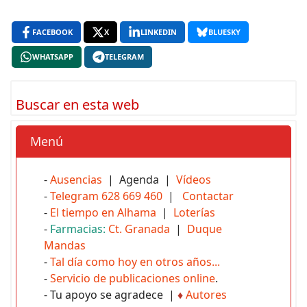
FACEBOOK
X
LINKEDIN
BLUESKY
WHATSAPP
TELEGRAM
Buscar en esta web
Menú
-
Ausencias
| Agenda |
Vídeos
-
Telegram 628 669 460
|
Contactar
-
El tiempo en Alhama
|
Loterías
-
Farmacias:
Ct. Granada
|
Duque
Mandas
-
Tal día como hoy en otros años...
-
Servicio de publicaciones online
.
- Tu apoyo se agradece |
♦
Autores