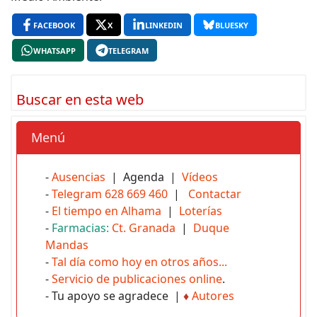
FACEBOOK
X
LINKEDIN
BLUESKY
WHATSAPP
TELEGRAM
Buscar en esta web
Menú
-
Ausencias
| Agenda |
Vídeos
-
Telegram 628 669 460
|
Contactar
-
El tiempo en Alhama
|
Loterías
-
Farmacias:
Ct. Granada
|
Duque
Mandas
-
Tal día como hoy en otros años...
-
Servicio de publicaciones online
.
- Tu apoyo se agradece |
♦
Autores