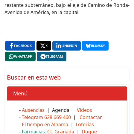
restante subterráneo, bajo el eje de Camino de Ronda-
Avenida de América, en la capital.
FACEBOOK
X
LINKEDIN
BLUESKY
WHATSAPP
TELEGRAM
Buscar en esta web
Menú
-
Ausencias
| Agenda |
Vídeos
-
Telegram 628 669 460
|
Contactar
-
El tiempo en Alhama
|
Loterías
-
Farmacias:
Ct. Granada
|
Duque