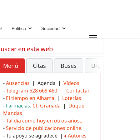
Política
Sociedad
uscar en esta web
Menú
Citas
Buses
Urgencias
-
Ausencias
| Agenda |
Vídeos
-
Telegram 628 669 460
|
Contactar
-
El tiempo en Alhama
|
Loterías
-
Farmacias:
Ct. Granada
|
Duque
Mandas
-
Tal día como hoy en otros años...
-
Servicio de publicaciones online
.
- Tu apoyo se agradece |
♦
Autores