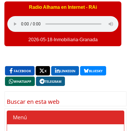
Radio Alhama en Internet - RAi
2026-05-18-Inmobiliaria-Granada
FACEBOOK
X
LINKEDIN
BLUESKY
WHATSAPP
TELEGRAM
Buscar en esta web
Menú