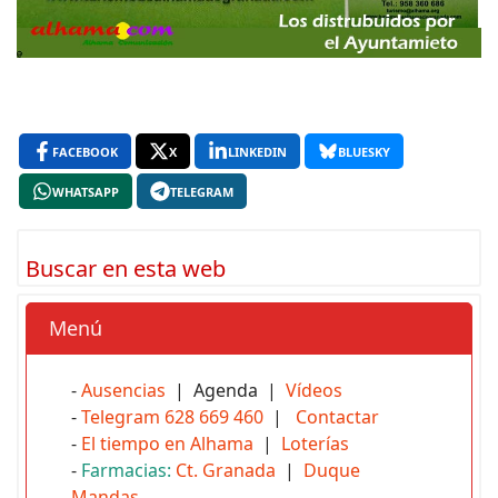
FACEBOOK
X
LINKEDIN
BLUESKY
WHATSAPP
TELEGRAM
Buscar en esta web
Menú
-
Ausencias
| Agenda |
Vídeos
-
Telegram 628 669 460
|
Contactar
-
El tiempo en Alhama
|
Loterías
-
Farmacias:
Ct. Granada
|
Duque
Mandas