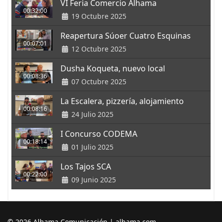
VI Feria Comercio Alhama
00:32:00
19 Octubre 2025
Reapertura Súoer Cuatro Esquinas
00:07:01
12 Octubre 2025
Dusha Koqueta, nuevo local
00:08:36
07 Octubre 2025
La Escalera, pizzería, alojamiento
00:08:16
24 Julio 2025
I Concurso CODEMA
00:18:14
01 Julio 2025
Los Tajos SCA
00:22:00
09 Junio 2025
© 2026 Alhama Comunicación | alhama.com