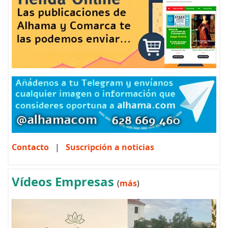
Contacto
|
Suscripción a noticias
Vídeos Empresas
(
más
)