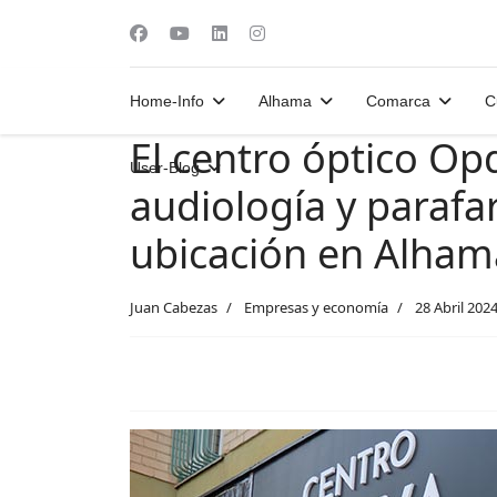
Home-Info
Alhama
Comarca
C
El centro óptico Opd
User-Blog
audiología y paraf
ubicación en Alham
Juan Cabezas
Empresas y economía
28 Abril 202