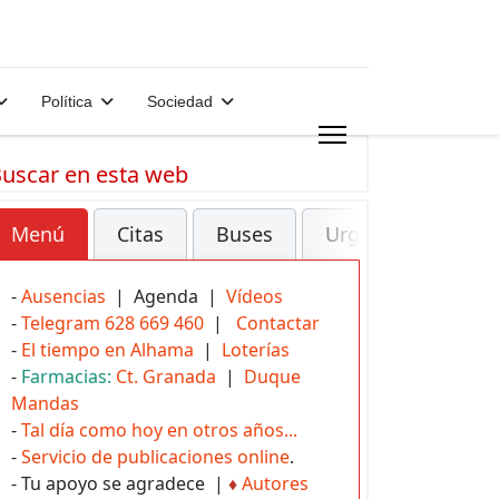
Política
Sociedad
uscar en esta web
Menú
Citas
Buses
Urgencias
-
Ausencias
| Agenda |
Vídeos
-
Telegram 628 669 460
|
Contactar
-
El tiempo en Alhama
|
Loterías
-
Farmacias:
Ct. Granada
|
Duque
Mandas
-
Tal día como hoy en otros años...
-
Servicio de publicaciones online
.
- Tu apoyo se agradece |
♦
Autores