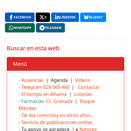
FACEBOOK
X
LINKEDIN
BLUESKY
WHATSAPP
TELEGRAM
Buscar en esta web
Menú
-
Ausencias
| Agenda |
Vídeos
-
Telegram 628 669 460
|
Contactar
-
El tiempo en Alhama
|
Loterías
-
Farmacias:
Ct. Granada
|
Duque
Mandas
-
Tal día como hoy en otros años...
-
Servicio de publicaciones online
.
- Tu apoyo se agradece |
♦
Autores