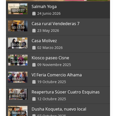
Salmah Yoga
00:01:07
24 Junio 2026
Casa rural Vendederas 7
00:17:59
23 May 2026
Casa Molivez
00:08:07
02 Marzo 2026
Kiosco paseo Cisne
00:07:00
09 Noviembre 2025
VI Feria Comercio Alhama
00:32:00
19 Octubre 2025
Reapertura Súoer Cuatro Esquinas
00:07:01
12 Octubre 2025
Dusha Koqueta, nuevo local
00:08:36
07 Octubre 2025